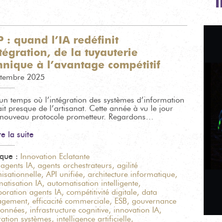
 : quand l’IA redéfinit
ntégration, de la tuyauterie
hnique à l’avantage compétitif
ptembre 2025
t un temps où l’intégration des systèmes d’information
ait presque de l’artisanat. Cette année à vu le jour
 nouveau protocole prometteur. Regardons…
re la suite
ique :
Innovation Eclatante
:
agents IA
,
agents orchestrateurs
,
agilité
isationnelle
,
API unifiée
,
architecture informatique
,
atisation IA
,
automatisation intelligente
,
boration agents IA
,
compétitivité digitale
,
data
gement
,
efficacité commerciale
,
ESB
,
gouvernance
données
,
infrastructure cognitive
,
innovation IA
,
ration systèmes
,
intelligence artificielle
,