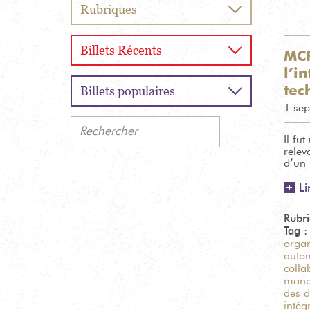
Rubriques
Billets Récents
MCP
l’i
tec
Billets populaires
1 se
Rechercher
Il fu
relev
d’un
Li
Rubr
Tag 
organ
autom
colla
mana
des 
intég